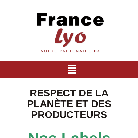
Passer
au
contenu
Toggle
Navigation
Accueil
RESPECT DE LA
PLANÈTE ET DES
Cafés Solubles
PRODUCTEURS
Bio & Equitable